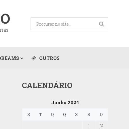
ÃO
rias
DREAMS
OUTROS
CALENDÁRIO
Junho 2024
S
T
Q
Q
S
S
D
1
2