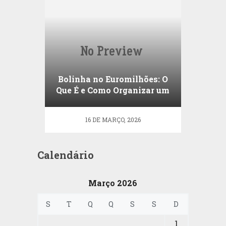
Bolinha no Euromilhões: O
Que É e Como Organizar um
Grupo
16 DE MARÇO, 2026
Calendário
Março 2026
S
T
Q
Q
S
S
D
1