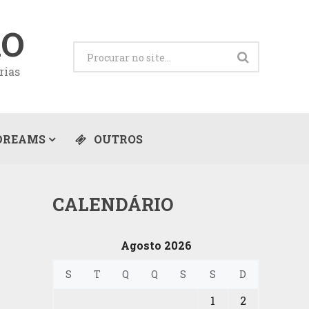
ÃO
rias
DREAMS
OUTROS
CALENDÁRIO
Agosto 2026
S
T
Q
Q
S
S
D
1
2